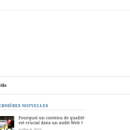
auditweb.be,
Comprendre
Contact
Mentions
mettez
les
légales
tous
bases
les
d’un
atouts
audit
de
de
votre
site
côté
web
complet
ils
ERNIÈRES NOUVELLES
Pourquoi un contenu de qualité
est crucial dans un audit Web ?
juillet 9, 2024