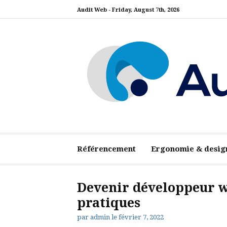
Aller
Audit Web -
Friday, August 7th, 2026
au
contenu
Audit Web
Référencement
Ergonomie & desig
Devenir développeur we
pratiques
par
admin
le
février 7, 2022