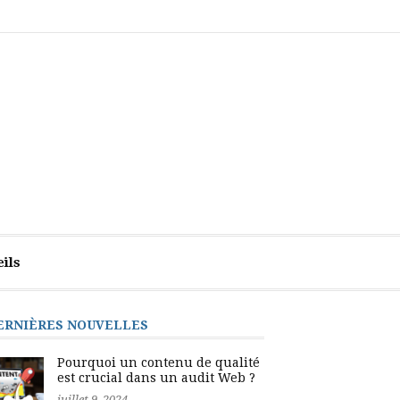
auditweb.be,
Comprendre
Contact
Mentions
mettez
les
légales
tous
bases
les
d’un
atouts
audit
de
de
votre
site
côté
web
complet
ils
ERNIÈRES NOUVELLES
Pourquoi un contenu de qualité
est crucial dans un audit Web ?
juillet 9, 2024