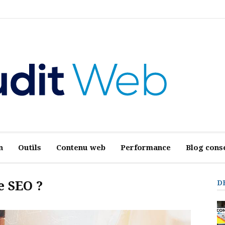
n
Outils
Contenu web
Performance
Blog conse
e SEO ?
D