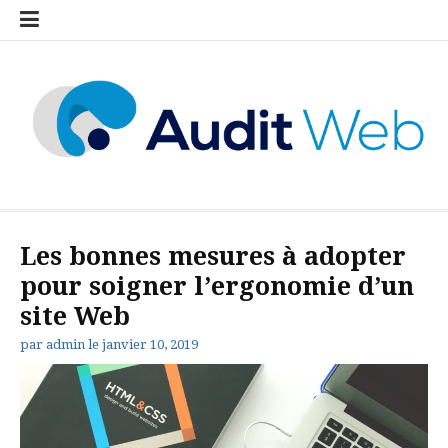
Aller
auditweb
Compre
Contact
Mention
au
mettez
les
légales
contenu
tous
bases
les
d’un
atouts
audit
de
de
votre
site
côté
web
complet
Audit Web
Les bonnes mesures à adopter
pour soigner l’ergonomie d’un
site Web
par
admin
le
janvier 10, 2019